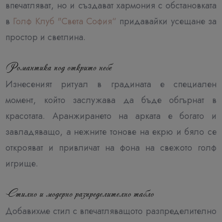
впечатляват, но и създават хармония с обстановката
в
Голф Клуб "Света София“
придавайки усещане за
простор и светлина.
Романтика под открито небе
Изнесеният ритуал в градината е специален
момент, който заслужава да бъде обгърнат в
красотата. Аранжирането на арката е богато и
завладяващо, а нежните тонове на екрю и бяло се
открояват и привличат на фона на свежото голф
игрище.
Стилно и модерно разпределително табло
Добавихме стил с впечатляващото разпределително