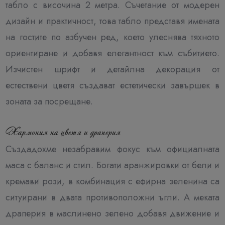
табло с височина 2 метра. Съчетание от модерен
дизайн и практичност, това табло представя имената
на гостите по азбучен ред, което улеснява тяхното
ориентиране и добавя елегантност към събитието.
Изчистен шрифт и детайлна декорация от
естествени цветя създават естетически завършек в
зоната за посрещане.
Хармония на цветя и драперия
Създадохме незабравим фокус към официалната
маса с баланс и стил. Богати аранжировки от бели и
кремави рози, в комбинация с ефирна зеленина са
ситуирани в двата противоположни ъгли. А меката
драперия в маслинено зелено добавя движение и