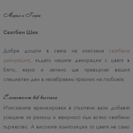
Мария и Георги
Сватбен Шик
Добре дошли в света на изискана
сватбена
декорация
, където нашите декорации с цветя в
бяло, екрю и зелено ще превърнат вашия
специален ден в незабравим празник на любовта.
Елегантност във височина
Изисканите аранжировки в стъклени вази добавят
усещане за разкош и ефирност към всяко сватбено
тържество. А високите композиции от цветя не само