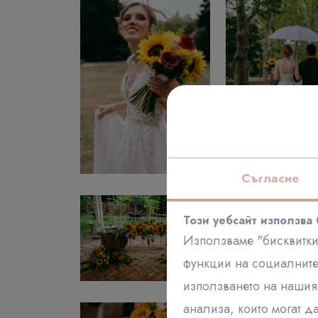
Съгласие
Този уебсайт използва 
Използваме "бисквитки
функции на социалните
използването на нашия 
анализа, които могат д