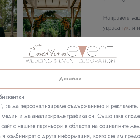
Направете ваш
украса
тук
, и 
в магията на с
Детайли
бисквитки
", за да персонализираме съдържанието и рекламите,
 медии и да анализираме трафика си. Също така спод
сайт с нашите партньори в областта на социалните мед
а я комбинират с друга информация, която сте им предо