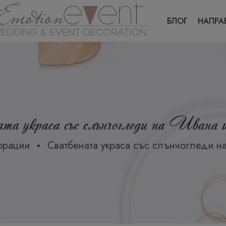
БЛОГ
НАПРА
та украса със слънчогледи на Иван
орации
Сватбената украса със слънчогледи н