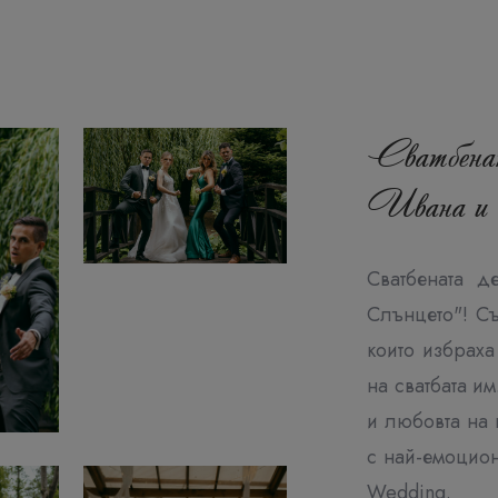
Сватбената
Ивана и
Сватбената д
Слънцето"! С
които избраха
на сватбата и
и любовта на 
с най-емоцио
Wedding.