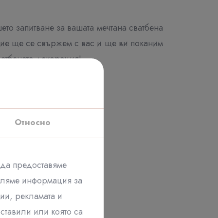
ето запитване за вашата мечтана сватбена
ние ще се свържем с вас и ще ви поканим
ватбената декорация!
Относно
 да предоставяме
еляме информация за
ии, рекламата и
ставили или която са