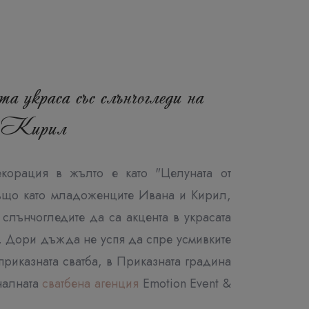
 украса със слънчогледи на
 Кирил
екорация в жълто е като "Целуната от
ъщо като младоженците Ивана и Кирил,
 слънчогледите да са акцента в украсата
м. Дори дъжда не успя да спре усмивките
приказната сватба, в Приказната градина
налната
сватбена агенция
Emotion Event &